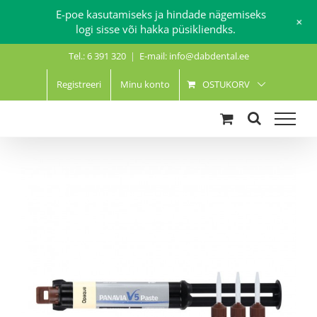
E-poe kasutamiseks ja hindade nägemiseks
+
logi sisse või hakka püsikliendks.
Skip
Tel.: 6 391 320
|
E-mail: info@dabdental.ee
to
content
Registreeri
Minu konto
OSTUKORV