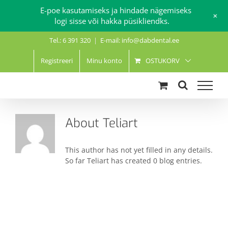
E-poe kasutamiseks ja hindade nägemiseks
+
logi sisse või hakka püsikliendks.
Skip
Tel.: 6 391 320
|
E-mail: info@dabdental.ee
to
content
Registreeri
Minu konto
OSTUKORV
About
Teliart
This author has not yet filled in any details.
So far Teliart has created 0 blog entries.