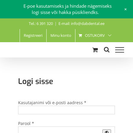
E-poe kasutamiseks ja hindade nägemiseks
+
logi sisse või hakka püsikliendks.
Skip
Tel.: 6 391 320
|
E-mail: info@dabdental.ee
to
content
Registreeri
Minu konto
OSTUKORV
Logi sisse
Kasutajanimi või e-posti aadress
*
Parool
*