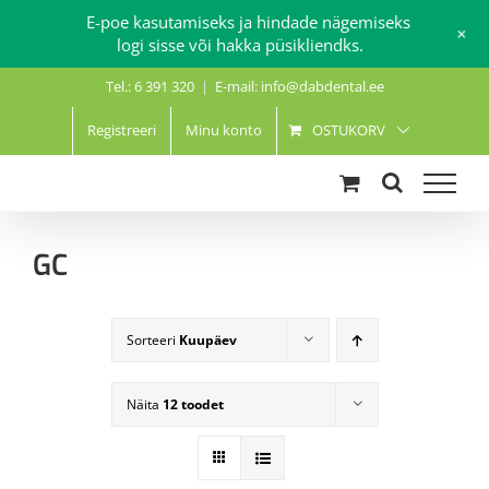
E-poe kasutamiseks ja hindade nägemiseks
+
logi sisse või hakka püsikliendks.
Skip
Tel.: 6 391 320
|
E-mail: info@dabdental.ee
to
content
Registreeri
Minu konto
OSTUKORV
GC
Sorteeri
Kuupäev
Näita
12 toodet