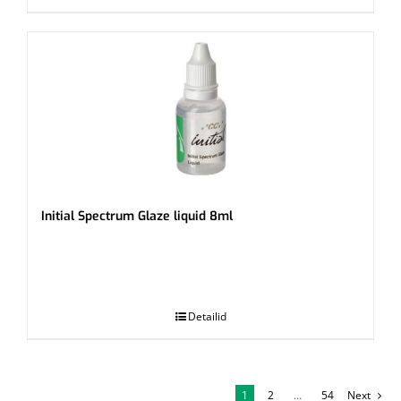
Initial Spectrum Glaze liquid 8ml
.
Detailid
1
2
…
54
Next