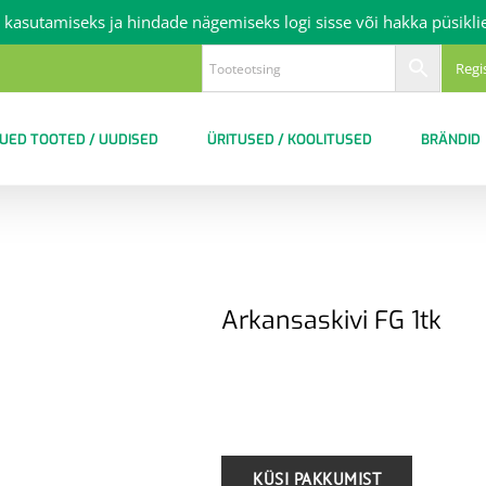
 kasutamiseks ja hindade nägemiseks logi sisse või hakka püsikli
Regi
UED TOOTED / UUDISED
ÜRITUSED / KOOLITUSED
BRÄNDID
Arkansaskivi FG 1tk
.