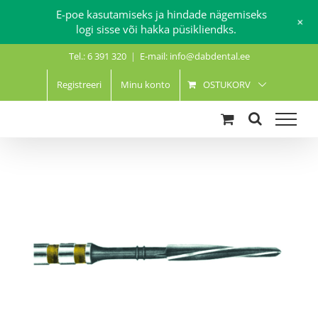
E-poe kasutamiseks ja hindade nägemiseks
+
logi sisse või hakka püsikliendks.
Skip
Tel.: 6 391 320
|
E-mail: info@dabdental.ee
to
content
Registreeri
Minu konto
OSTUKORV