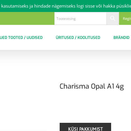
 kasutamiseks ja hindade nägemiseks logi sisse või hakka püsikli
Regi
UED TOOTED / UUDISED
ÜRITUSED / KOOLITUSED
BRÄNDID
Charisma Opal A1 4g
.