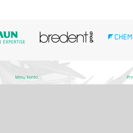
Minu konto
Pr
Ettevõttest
Kä
Kontakt