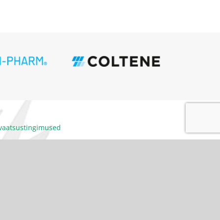
ivaatsustingimused
itumiskoodeks