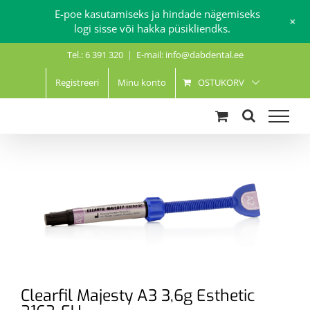
E-poe kasutamiseks ja hindade nägemiseks
+
logi sisse või hakka püsikliendks.
Skip
Tel.: 6 391 320
|
E-mail: info@dabdental.ee
to
content
Registreeri
Minu konto
OSTUKORV
Clearfil Majesty A3 3,6g Esthetic