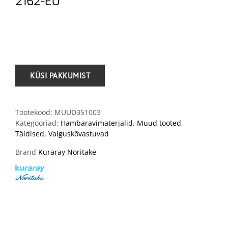
2162-EU
.
Tootekood:
MUUD351003
Kategooriad:
Hambaravimaterjalid
,
Muud tooted
,
Täidised
,
Valguskõvastuvad
Brand
Kuraray Noritake