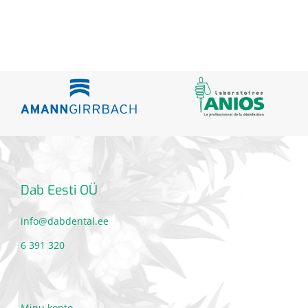
Dab Eesti OÜ
info@dabdental.ee
6 391 320
Minu konto