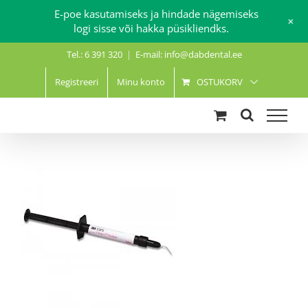
E-poe kasutamiseks ja hindade nägemiseks
+
logi sisse või hakka püsikliendks.
Skip
Tel.: 6 391 320
|
E-mail: info@dabdental.ee
to
content
Registreeri
Minu konto
OSTUKORV