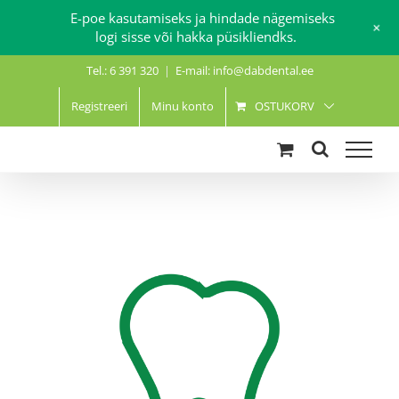
E-poe kasutamiseks ja hindade nägemiseks
+
logi sisse või hakka püsikliendks.
Skip
Tel.: 6 391 320
|
E-mail: info@dabdental.ee
to
content
Registreeri
Minu konto
OSTUKORV