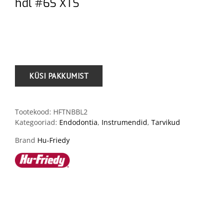
hdl #6S XTS
.
Tootekood:
HFTNBBL2
Kategooriad:
Endodontia
,
Instrumendid
,
Tarvikud
Brand
Hu-Friedy