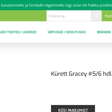
 kasutamiseks ja hindade nägemiseks logi sisse või hakka püsikli
Regi
UED TOOTED / UUDISED
ÜRITUSED / KOOLITUSED
BRÄNDID
Kürett Gracey #5/6 hdl
.