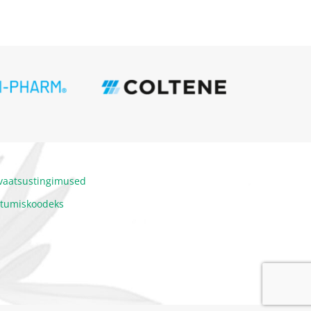
ivaatsustingimused
itumiskoodeks