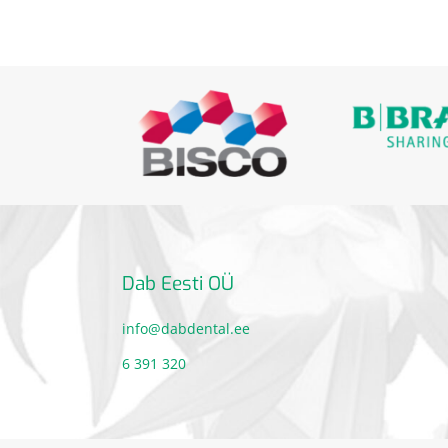
Dab Eesti OÜ
info@dabdental.ee
6 391 320