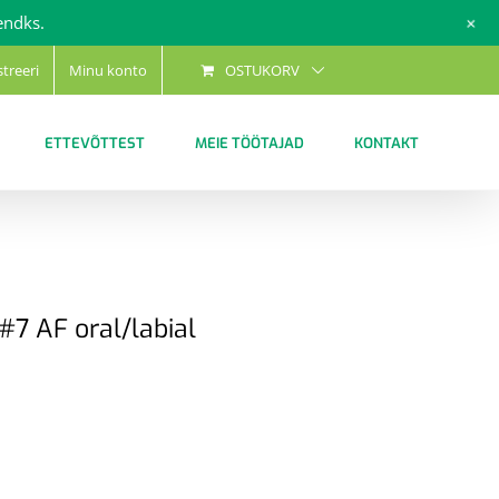
+
endks.
streeri
Minu konto
OSTUKORV
ETTEVÕTTEST
MEIE TÖÖTAJAD
KONTAKT
#7 AF oral/labial