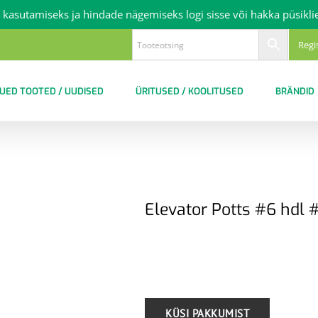
 kasutamiseks ja hindade nägemiseks logi sisse või hakka püsikli
Regi
UED TOOTED / UUDISED
ÜRITUSED / KOOLITUSED
BRÄNDID
Elevator Potts #6 hdl #
.