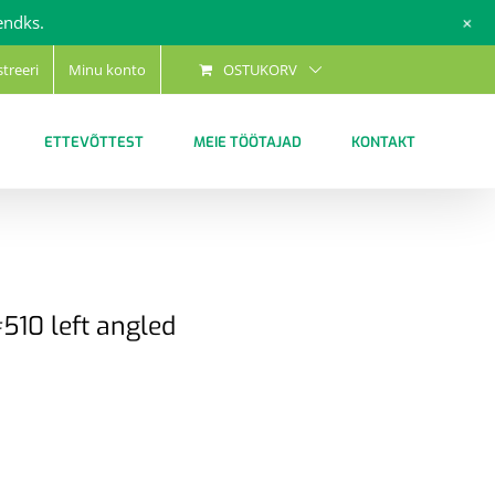
+
endks.
streeri
Minu konto
OSTUKORV
ETTEVÕTTEST
MEIE TÖÖTAJAD
KONTAKT
510 left angled