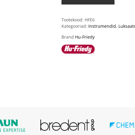
Tootekood:
HFE6
Kategooriad:
Instrumendid
,
Luksaato
Brand
Hu-Friedy