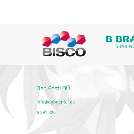
Dab Eesti OÜ
info@dabdental.ee
6 391 320