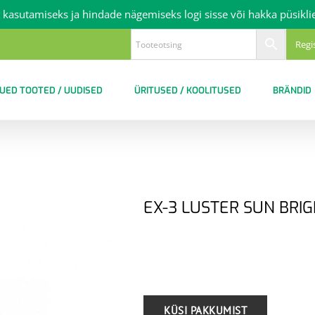
 kasutamiseks ja hindade nägemiseks logi sisse või hakka püsikli
Regi
UED TOOTED / UUDISED
ÜRITUSED / KOOLITUSED
BRÄNDID
EX-3 LUSTER SUN BRI
.