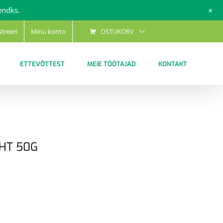
+
endks.
streeri
Minu konto
OSTUKORV
ETTEVÕTTEST
MEIE TÖÖTAJAD
KONTAKT
GHT 50G