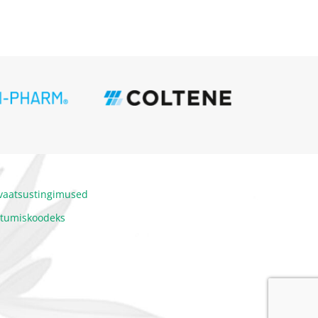
ivaatsustingimused
itumiskoodeks