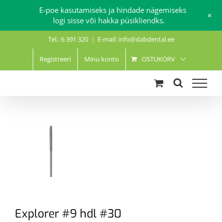
E-poe kasutamiseks ja hindade nägemiseks
+
logi sisse või hakka püsikliendks.
Skip
Tel.: 6 391 320
|
E-mail: info@dabdental.ee
to
content
Registreeri
Minu konto
OSTUKORV
Explorer #9 hdl #30