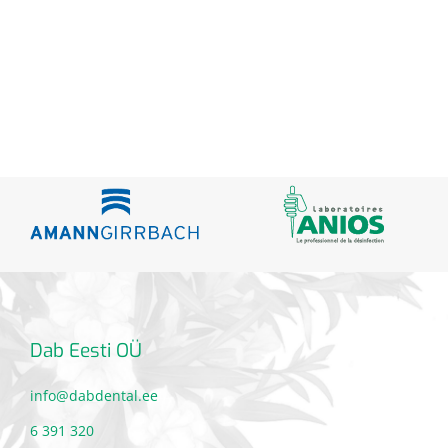
Dab Eesti OÜ
info@dabdental.ee
6 391 320