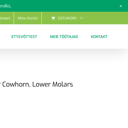
+
endks.
streeri
Minu konto
OSTUKORV
ETTEVÕTTEST
MEIE TÖÖTAJAD
KONTAKT
r Cowhorn, Lower Molars