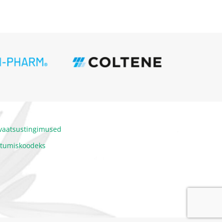
ivaatsustingimused
itumiskoodeks