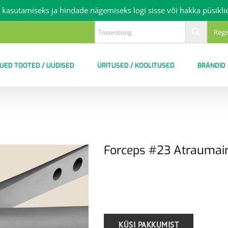
 kasutamiseks ja hindade nägemiseks logi sisse või hakka püsikli
Regi
UED TOOTED / UUDISED
ÜRITUSED / KOOLITUSED
BRÄNDID
Forceps #23 Atraumai
.