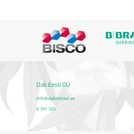
Dab Eesti OÜ
info@dabdental.ee
6 391 320