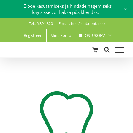
E-poe kasutamiseks ja hindade nägemiseks
+
logi sisse või hakka püsikliendks.
Skip
Tel.: 6 391 320
|
E-mail: info@dabdental.ee
to
content
Registreeri
Minu konto
OSTUKORV