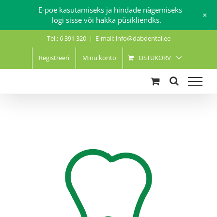
E-poe kasutamiseks ja hindade nägemiseks
+
logi sisse või hakka püsikliendks.
Skip
Tel.: 6 391 320
|
E-mail: info@dabdental.ee
to
content
Registreeri
Minu konto
OSTUKORV