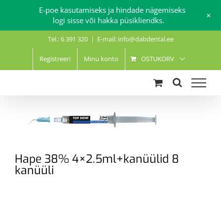
E-poe kasutamiseks ja hindade nägemiseks
+
logi sisse või hakka püsikliendks.
Skip
Tel.: 6 391 320
|
E-mail: info@dabdental.ee
to
content
Registreeri
Minu konto
OSTUKORV
Hape 38% 4×2.5ml+kanüülid 8
kanüüli
.