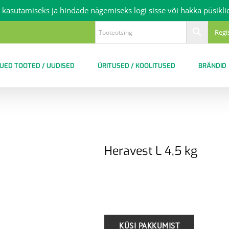
 kasutamiseks ja hindade nägemiseks logi sisse või hakka püsikli
Regi
UED TOOTED / UUDISED
ÜRITUSED / KOOLITUSED
BRÄNDID
Heravest L 4,5 kg
.