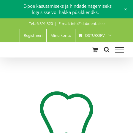
E-poe kasutamiseks ja hindade nägemiseks
+
logi sisse või hakka püsikliendks.
Skip
Tel.: 6 391 320
|
E-mail: info@dabdental.ee
to
content
Registreeri
Minu konto
OSTUKORV