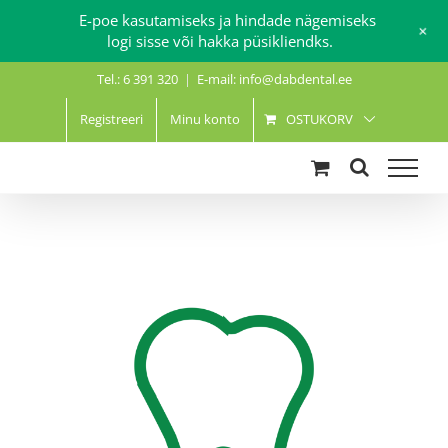
E-poe kasutamiseks ja hindade nägemiseks
+
logi sisse või hakka püsikliendks.
Skip
Tel.: 6 391 320
|
E-mail: info@dabdental.ee
to
content
Registreeri
Minu konto
OSTUKORV