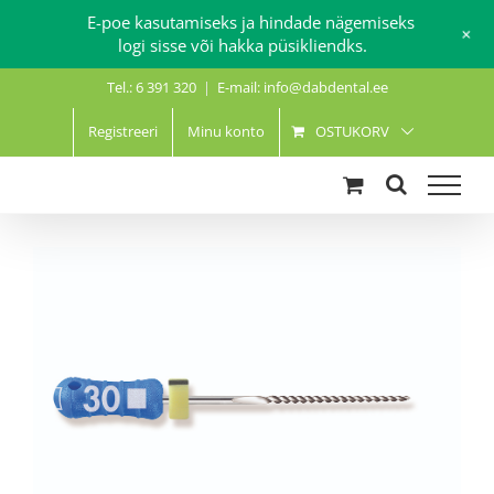
E-poe kasutamiseks ja hindade nägemiseks
+
logi sisse või hakka püsikliendks.
Skip
Tel.: 6 391 320
|
E-mail: info@dabdental.ee
to
content
Registreeri
Minu konto
OSTUKORV