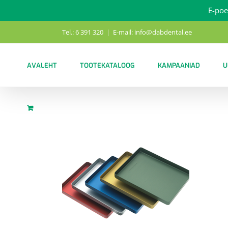
E-poe
Skip
Tel.: 6 391 320
|
E-mail: info@dabdental.ee
to
content
AVALEHT
TOOTEKATALOOG
KAMPAANIAD
U