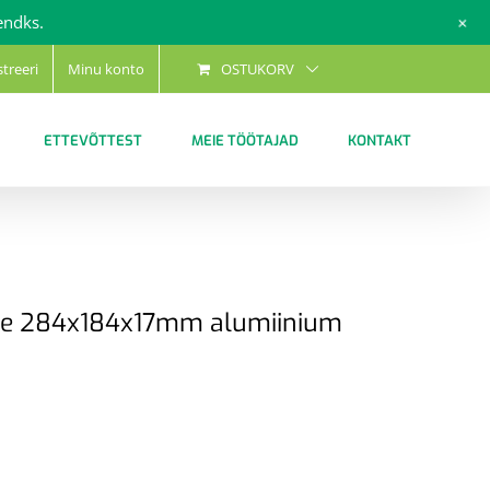
+
endks.
streeri
Minu konto
OSTUKORV
ETTEVÕTTEST
MEIE TÖÖTAJAD
KONTAKT
ine 284x184x17mm alumiinium