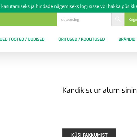
 kasutamiseks ja hindade nägemiseks logi sisse või hakka püsikli
Regi
UED TOOTED / UUDISED
ÜRITUSED / KOOLITUSED
BRÄNDID
Kandik suur alum sin
.