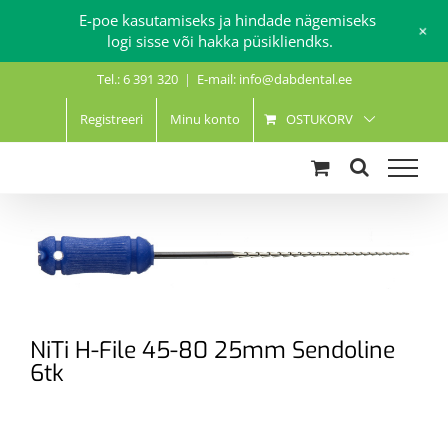
E-poe kasutamiseks ja hindade nägemiseks
+
logi sisse või hakka püsikliendks.
Skip
Tel.: 6 391 320
|
E-mail: info@dabdental.ee
to
content
Registreeri
Minu konto
OSTUKORV
NiTi H-File 45-80 25mm Sendoline
6tk
.