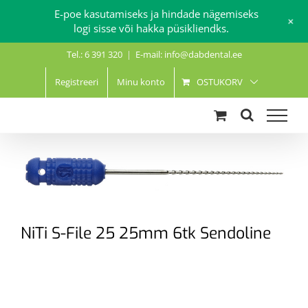
E-poe kasutamiseks ja hindade nägemiseks
+
logi sisse või hakka püsikliendks.
Skip
Tel.: 6 391 320
|
E-mail: info@dabdental.ee
to
content
Registreeri
Minu konto
OSTUKORV
NiTi S-File 25 25mm 6tk Sendoline
.