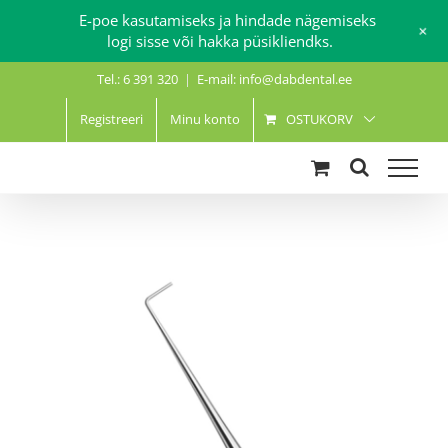
E-poe kasutamiseks ja hindade nägemiseks
+
logi sisse või hakka püsikliendks.
Skip
Tel.: 6 391 320
|
E-mail: info@dabdental.ee
to
content
Registreeri
Minu konto
OSTUKORV