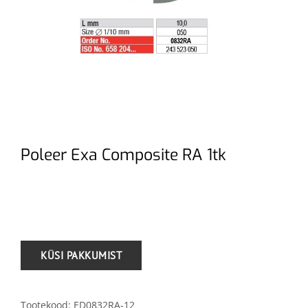
Poleer Exa Composite RA 1tk
.
Tootekood:
ED0832RA-12