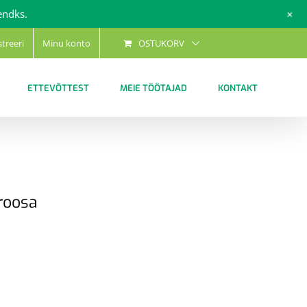
+
endks.
streeri
Minu konto
OSTUKORV
ETTEVÕTTEST
MEIE TÖÖTAJAD
KONTAKT
 roosa