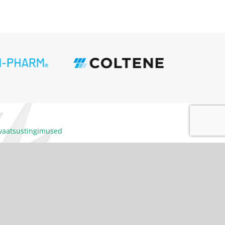
ivaatsustingimused
itumiskoodeks