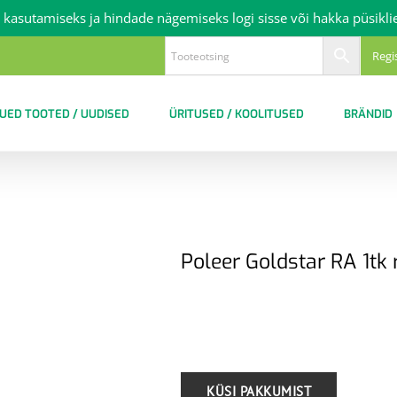
 kasutamiseks ja hindade nägemiseks logi sisse või hakka püsikli
Regi
UED TOOTED / UUDISED
ÜRITUSED / KOOLITUSED
BRÄNDID
Poleer Goldstar RA 1tk
.