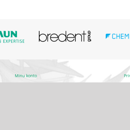
Minu konto
Pr
Ettevõttest
Kä
Kontakt