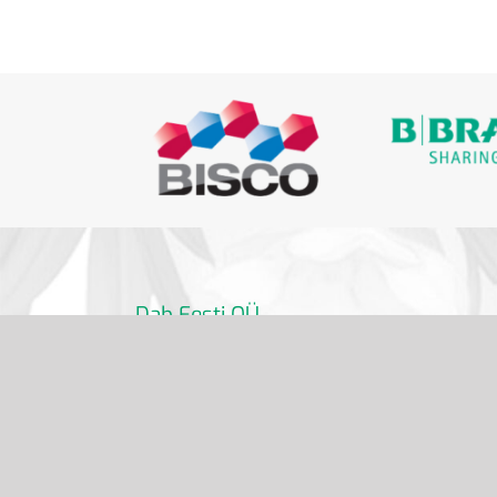
Dab Eesti OÜ
info@dabdental.ee
6 391 320