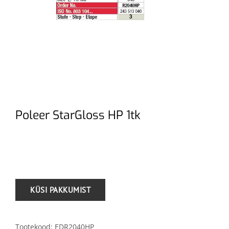
Poleer StarGloss HP 1tk
.
Tootekood:
EDR2040HP