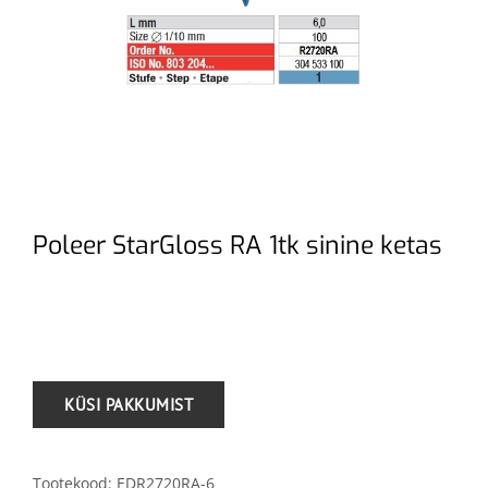
Poleer StarGloss RA 1tk sinine ketas
.
Tootekood:
EDR2720RA-6