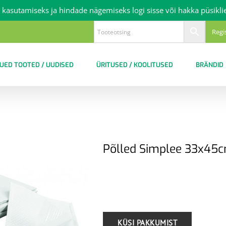
 kasutamiseks ja hindade nägemiseks logi sisse või hakka püsikli
Regi
UED TOOTED / UUDISED
ÜRITUSED / KOOLITUSED
BRÄNDID
Põlled Simplee 33x45c
.