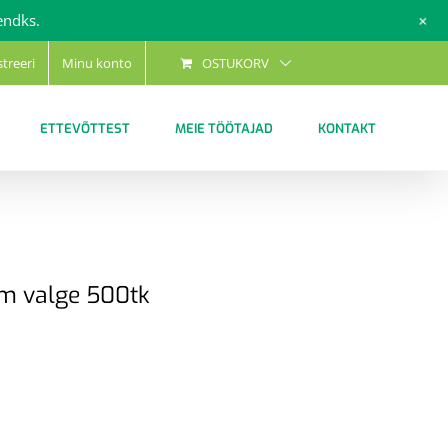
+
endks.
streeri
Minu konto
OSTUKORV
ETTEVÕTTEST
MEIE TÖÖTAJAD
KONTAKT
m valge 500tk