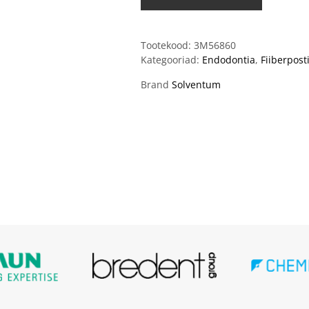
Tootekood:
3M56860
Kategooriad:
Endodontia
,
Fiiberpost
Brand
Solventum