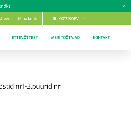
+
endks.
streeri
Minu konto
OSTUKORV
ETTEVÕTTEST
MEIE TÖÖTAJAD
KONTAKT
ostid nr1-3,puurid nr