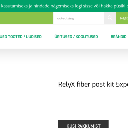
 kasutamiseks ja hindade nägemiseks logi sisse või hakka püsikli
Regi
UED TOOTED / UUDISED
ÜRITUSED / KOOLITUSED
BRÄNDID
RelyX fiber post kit 5xp
.