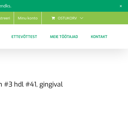
+
endks.
streeri
Minu konto
OSTUKORV
ETTEVÕTTEST
MEIE TÖÖTAJAD
KONTAKT
 #3 hdl #41, gingival