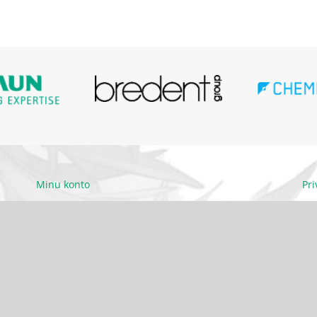
Minu konto
Pr
Ettevõttest
Kä
Kontakt