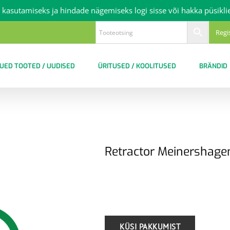
 kasutamiseks ja hindade nägemiseks logi sisse või hakka püsikli
Regi
UED TOOTED / UUDISED
ÜRITUSED / KOOLITUSED
BRÄNDID
Retractor Meinershagen
.