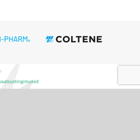
ivaatsustingimused
itumiskoodeks