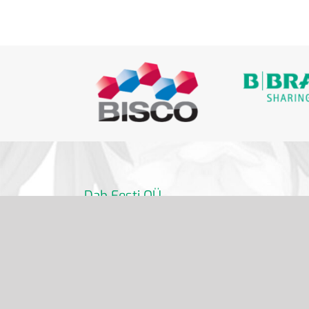
Dab Eesti OÜ
info@dabdental.ee
6 391 320