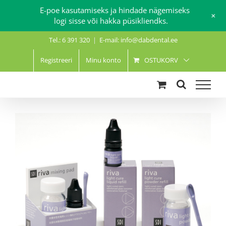
E-poe kasutamiseks ja hindade nägemiseks
+
logi sisse või hakka püsikliendks.
Skip
Tel.: 6 391 320
|
E-mail: info@dabdental.ee
to
content
Registreeri
Minu konto
OSTUKORV