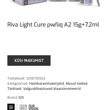
Riva Light Cure pw/liq A2 15g+7,2ml
.
Tootekood:
SDI8700502
Kategooriad:
Hambaravimaterjalid
,
Muud tooted
,
Täidised
,
Valguskõvastuvad klaasionomeerid
Brand
SDI