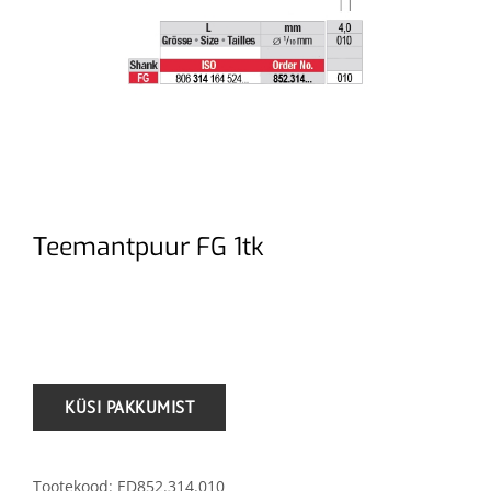
Teemantpuur FG 1tk
.
Tootekood:
ED852.314.010