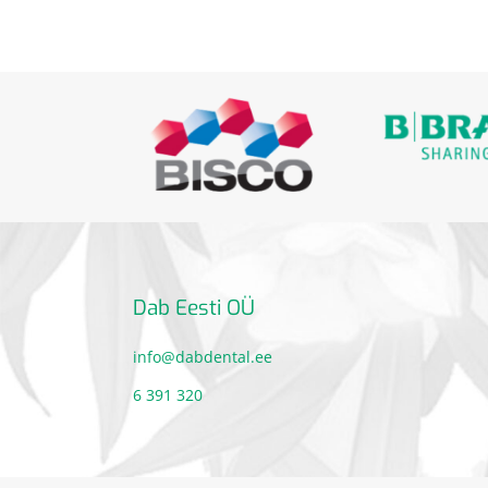
Dab Eesti OÜ
info@dabdental.ee
6 391 320