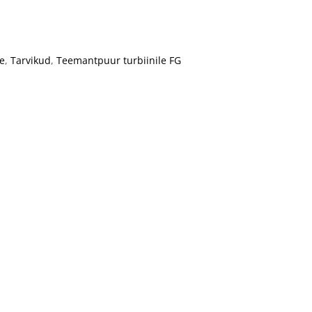
le
,
Tarvikud
,
Teemantpuur turbiinile FG