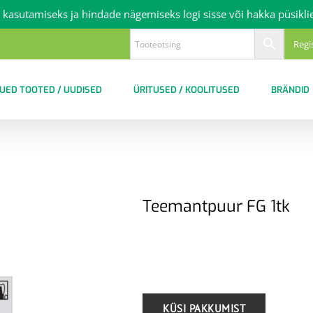
 kasutamiseks ja hindade nägemiseks logi sisse või hakka püsikli
Regi
UED TOOTED / UUDISED
ÜRITUSED / KOOLITUSED
BRÄNDID
Teemantpuur FG 1tk
.