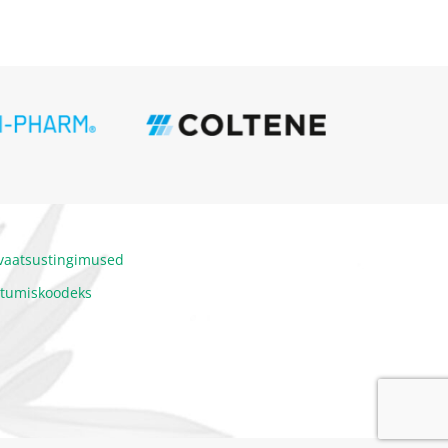
ivaatsustingimused
itumiskoodeks