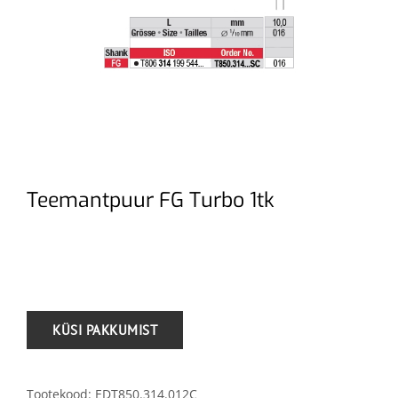
Teemantpuur FG Turbo 1tk
.
Tootekood:
EDT850.314.012C