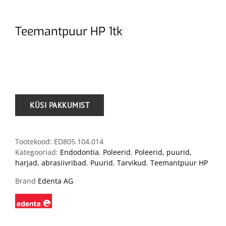
Teemantpuur HP 1tk
.
Tootekood:
ED805.104.014
Kategooriad:
Endodontia
,
Poleerid
,
Poleerid, puurid,
harjad, abrasiivribad
,
Puurid
,
Tarvikud
,
Teemantpuur HP
Brand
Edenta AG