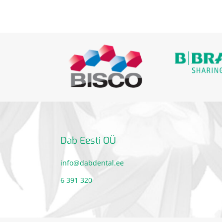
Dab Eesti OÜ
info@dabdental.ee
6 391 320