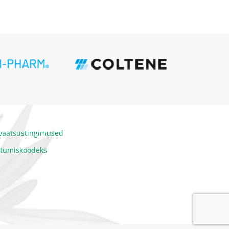
ivaatsustingimused
itumiskoodeks