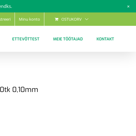
+
endks.
streeri
Minu konto
OSTUKORV
ETTEVÕTTEST
MEIE TÖÖTAJAD
KONTAKT
10tk 0,10mm