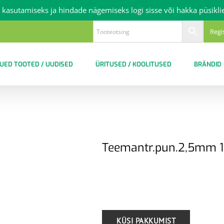
 kasutamiseks ja hindade nägemiseks logi sisse või hakka püsikli
Regi
UED TOOTED / UUDISED
ÜRITUSED / KOOLITUSED
BRÄNDID
Teemantr.pun.2,5mm 
.