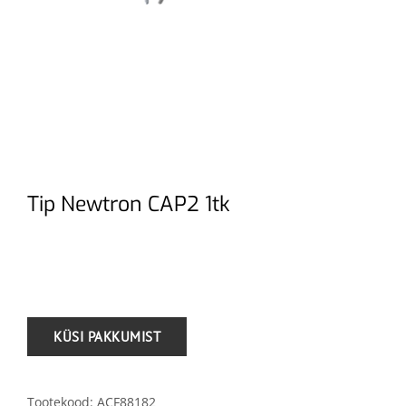
Tip Newtron CAP2 1tk
.
Tootekood:
ACF88182