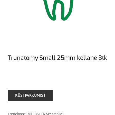
Trunatomy Small 25mm kollane 3tk
.
Tootekood:
MLFBSTTNMY325SML