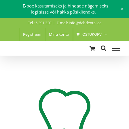
E-poe kasutamiseks ja hindade nägemiseks
+
logi sisse või hakka püsikliendks.
Skip
Tel.: 6 391 320
|
E-mail: info@dabdental.ee
to
content
Registreeri
Minu konto
OSTUKORV