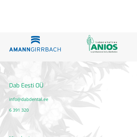
Dab Eesti OÜ
info@dabdental.ee
6 391 320