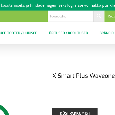
 kasutamiseks ja hindade nägemiseks logi sisse või hakka püsikli
Regi
UED TOOTED / UUDISED
ÜRITUSED / KOOLITUSED
BRÄNDID
X-Smart Plus Waveone 
.