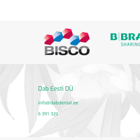
Dab Eesti OÜ
info@dabdental.ee
6 391 320