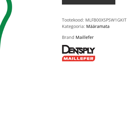
Tootekood:
MLFB00XSPSW1GKIT
Kategooria:
Määramata
Brand
Maillefer