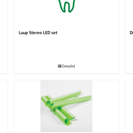
Luup Stereo LED set
D
.
.
Detailid