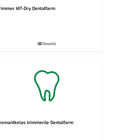
rimmer MT-Dry Dentalfarm
Detailid
eemantketas trimmerile Dentalfarm