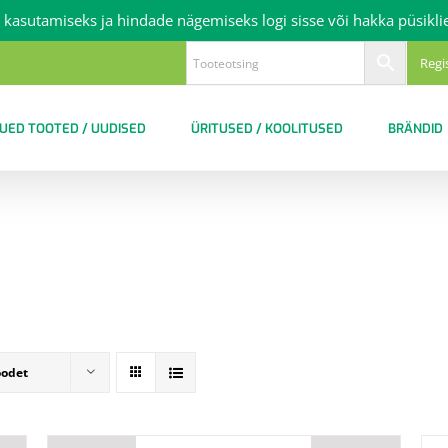
 kasutamiseks ja hindade nägemiseks logi sisse või hakka püsikli
Regi
UED TOOTED / UUDISED
ÜRITUSED / KOOLITUSED
BRÄNDID
oodet