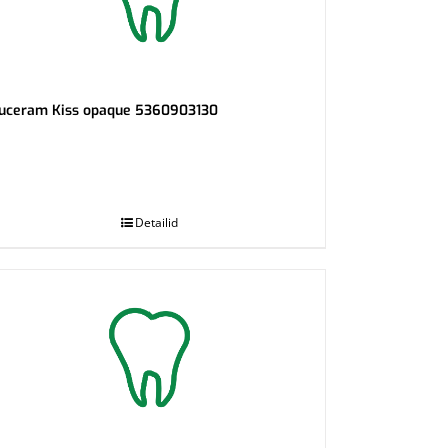
uceram Kiss opaque 5360903130
Detailid