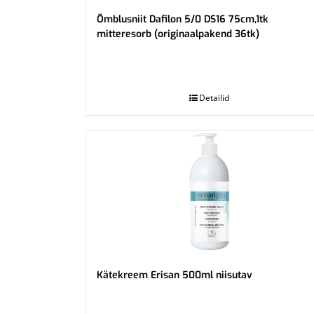
Õmblusniit Dafilon 5/0 DS16 75cm,1tk
mitteresorb (originaalpakend 36tk)
.
Detailid
Kätekreem Erisan 500ml niisutav