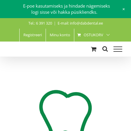
E-poe kasutamiseks ja hindade nägemiseks
+
logi sisse või hakka püsikliendks.
Skip
Tel.: 6 391 320
|
E-mail: info@dabdental.ee
to
content
Registreeri
Minu konto
OSTUKORV