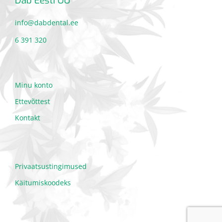
Dab Eesti OÜ
info@dabdental.ee
6 391 320
Minu konto
Ettevõttest
Kontakt
Privaatsustingimused
Käitumiskoodeks