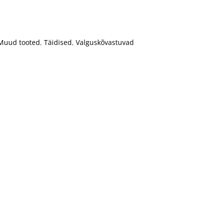
Muud tooted
,
Täidised
,
Valguskõvastuvad