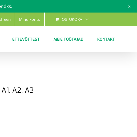
+
endks.
streeri
Minu konto
OSTUKORV
ETTEVÕTTEST
MEIE TÖÖTAJAD
KONTAKT
 A1, A2, A3