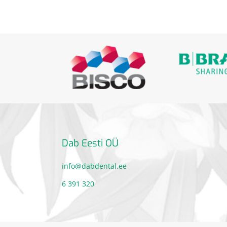
Dab Eesti OÜ
info@dabdental.ee
6 391 320