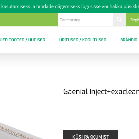
 kasutamiseks ja hindade nägemiseks logi sisse või hakka püsikli
Regi
UED TOOTED / UUDISED
ÜRITUSED / KOOLITUSED
BRÄNDID
Gaenial Inject+exaclear
.