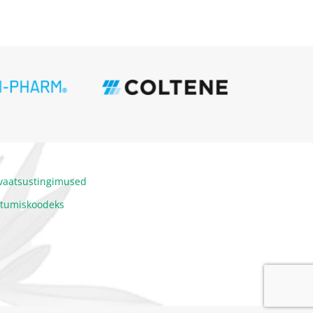
ivaatsustingimused
itumiskoodeks