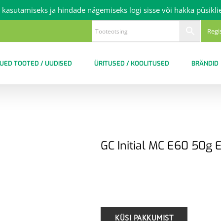
 kasutamiseks ja hindade nägemiseks logi sisse või hakka püsikli
Regi
UED TOOTED / UUDISED
ÜRITUSED / KOOLITUSED
BRÄNDID
GC Initial MC E60 50g
.