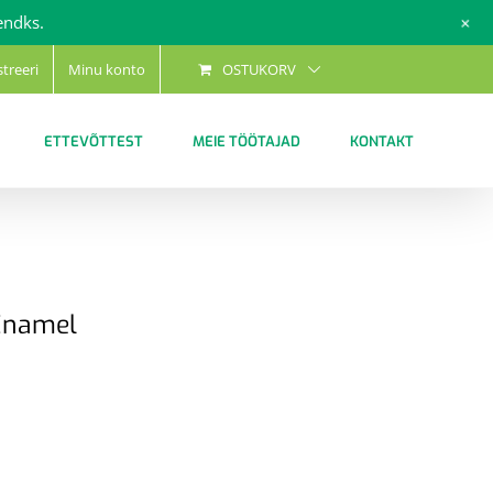
+
endks.
streeri
Minu konto
OSTUKORV
ETTEVÕTTEST
MEIE TÖÖTAJAD
KONTAKT
 Enamel