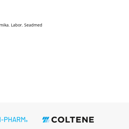
amika
,
Labor
,
Seadmed