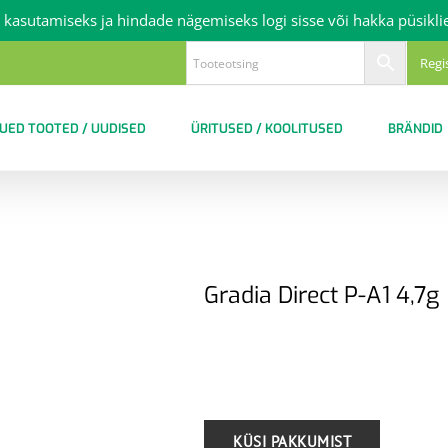
 kasutamiseks ja hindade nägemiseks logi sisse või hakka püsikli
Regi
UED TOOTED / UUDISED
ÜRITUSED / KOOLITUSED
BRÄNDID
Gradia Direct P-A1 4,7g
.