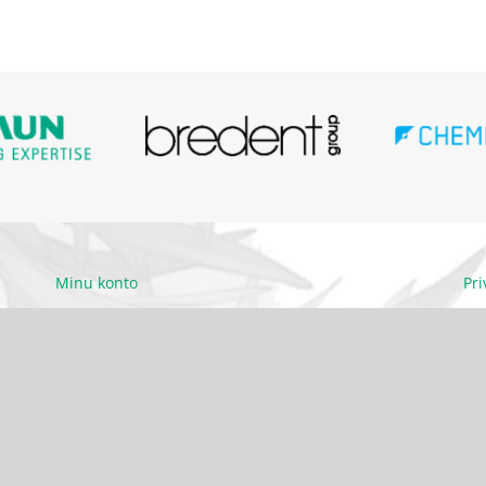
Minu konto
Pr
Ettevõttest
Kä
Kontakt