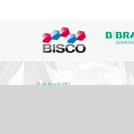
Dab Eesti OÜ
info@dabdental.ee
6 391 320