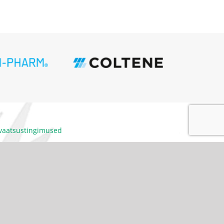
ivaatsustingimused
itumiskoodeks