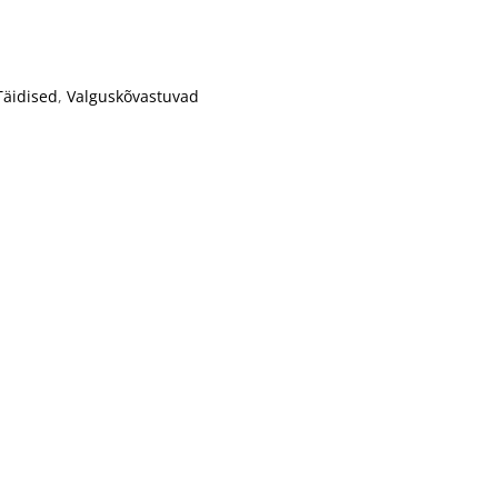
Täidised
,
Valguskõvastuvad